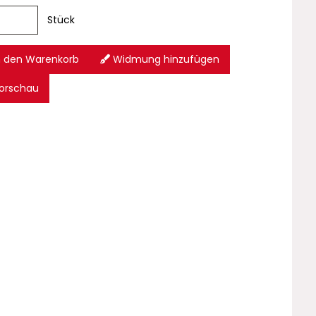
Stück
n den Warenkorb
Widmung hinzufügen
orschau