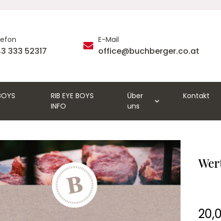
lefon
E-Mail
3 333 52317
office@buchberger.co.at
 BOYS
RIB EYE BOYS
Über
Kontakt
INFO
uns
Wer
20,