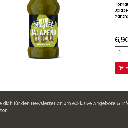
Tomate
Jalape
Xanth
6,9
I
 dich für den Newsletter an um exklusive Angebote & Inf
lten