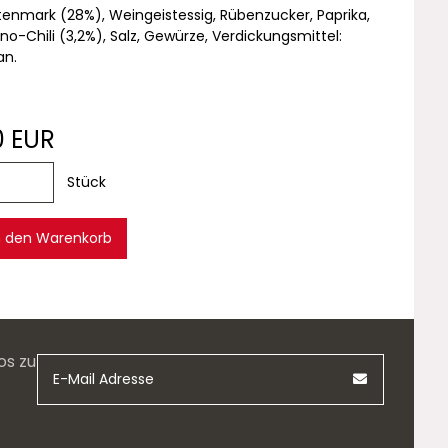
nmark (28%), Weingeistessig, Rübenzucker, Paprika,
no-Chili (3,2%), Salz, Gewürze, Verdickungsmittel:
an.
0 EUR
Stück
n den Warenkorb
os zu