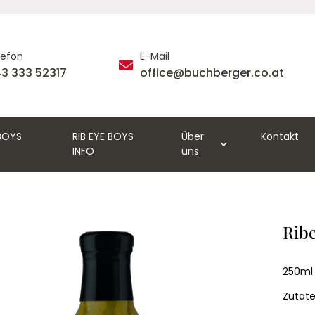
lefon
E-Mail
3 333 52317
office@buchberger.co.at
 BOYS
RIB EYE BOYS
Über
Kontakt
INFO
uns
Rib
250ml
Zutat