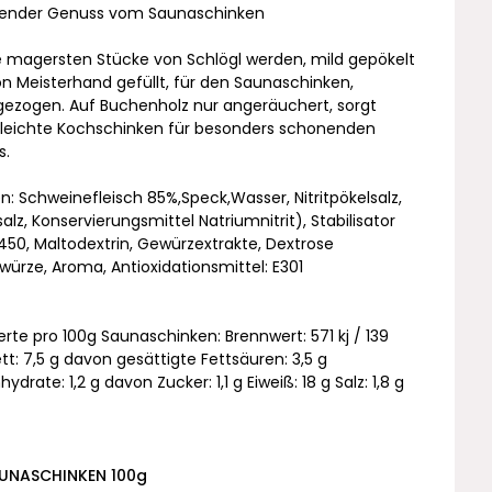
ender Genuss vom Saunaschinken
e magersten Stücke von Schlögl werden, mild gepökelt
n Meisterhand gefüllt, für den Saunaschinken,
ezogen. Auf Buchenholz nur angeräuchert, sorgt
 leichte Kochschinken für besonders schonenden
s.
n: Schweinefleisch 85%,Speck,Wasser, Nitritpökelsalz,
alz, Konservierungsmittel Natriumnitrit), Stabilisator
E450, Maltodextrin, Gewürzextrakte, Dextrose
würze, Aroma, Antioxidationsmittel: E301
rte pro 100g Saunaschinken: Brennwert: 571 kj / 139
ett: 7,5 g davon gesättigte Fettsäuren: 3,5 g
ydrate: 1,2 g davon Zucker: 1,1 g Eiweiß: 18 g Salz: 1,8 g
UNASCHINKEN 100g