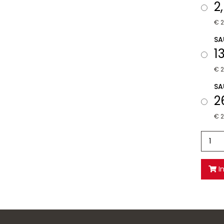
2
€ 2
SA
1
€ 
SA
2
€ 
I