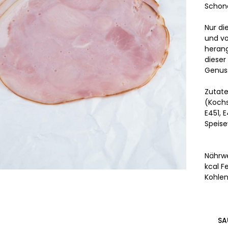
Schon
Nur di
und vo
herang
dieser
Genus
Zutate
(Kochs
E451, 
Speise
Nährwe
kcal F
Kohlenh
SA