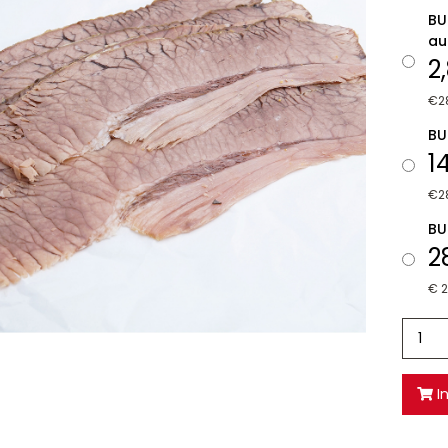
BU
au
2
€2
BU
1
€2
BU
2
€ 
I