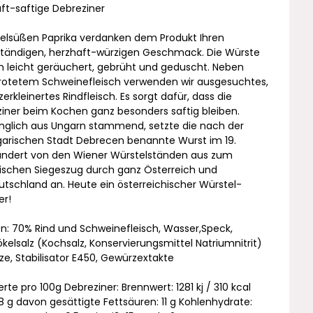
ft-saftige Debreziner
elsüßen Paprika verdanken dem Produkt Ihren
tändigen, herzhaft-würzigen Geschmack. Die Würste
 leicht geräuchert, gebrüht und geduscht. Neben
rotetem Schweinefleisch verwenden wir ausgesuchtes,
zerkleinertes Rindfleisch. Es sorgt dafür, dass die
iner beim Kochen ganz besonders saftig bleiben.
nglich aus Ungarn stammend, setzte die nach der
arischen Stadt Debrecen benannte Wurst im 19.
undert von den Wiener Würstelständen aus zum
rischen Siegeszug durch ganz Österreich und
tschland an. Heute ein österreichischer Würstel-
er!
n: 70% Rind und Schweinefleisch, Wasser,Speck,
pökelsalz (Kochsalz, Konservierungsmittel Natriumnitrit)
e, Stabilisator E450, Gewürzextakte
rte pro 100g Debreziner: Brennwert: 1281 kj / 310 kcal
28 g davon gesättigte Fettsäuren: 11 g Kohlenhydrate: