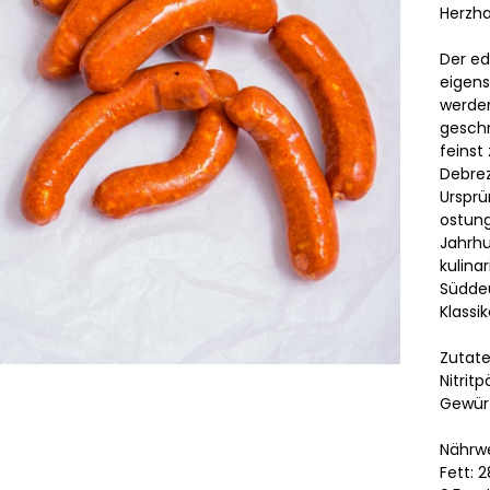
Herzha
Der ed
eigens
werden
gesch
feinst 
Debrez
Ursprü
ostung
Jahrh
kulina
Süddeu
Klassik
Zutate
Nitrit
Gewürz
Nährwe
Fett: 