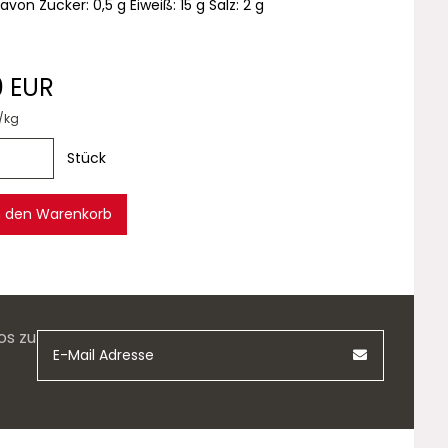
avon Zucker: 0,5 g Eiweiß: 15 g Salz: 2 g
0 EUR
/kg
Stück
n den Warenkorb
os zu