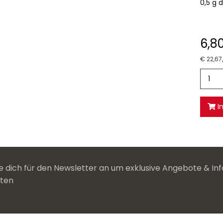
0,5 g d
6,8
€ 22,67
I
 dich für den Newsletter an um exklusive Angebote & Inf
lten