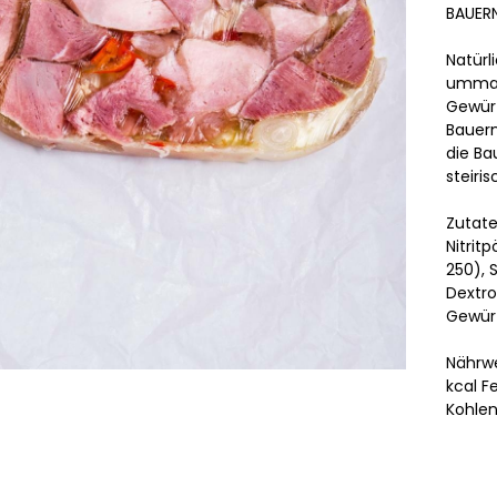
BAUERN
Natürl
umman
Gewürz
Bauern
die Ba
steiri
Zutate
Nitrit
250), 
Dextro
Gewür
Nährwe
kcal F
Kohlenh