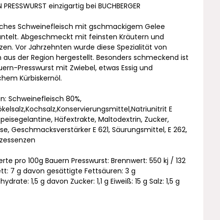
 PRESSWURST einzigartig bei BUCHBERGER
iches Schweinefleisch mit gschmackigem Gelee
telt. Abgeschmeckt mit feinsten Kräutern und
en. Vor Jahrzehnten wurde diese Spezialität von
 aus der Region hergestellt. Besonders schmeckend ist
uern-Presswurst mit Zwiebel, etwas Essig und
schem Kürbiskernöl.
n: Schweinefleisch 80%,
pökelsalz,Kochsalz,Konservierungsmittel,Natriunitrit E
Speisegelantine, Häfextrakte, Maltodextrin, Zucker,
se, Geschmacksverstärker E 621, Säurungsmittel, E 262,
zessenzen
rte pro 100g Bauern Presswurst: Brennwert: 550 kj / 132
ett: 7 g davon gesättigte Fettsäuren: 3 g
ydrate: 1,5 g davon Zucker: 1,1 g Eiweiß: 15 g Salz: 1,5 g