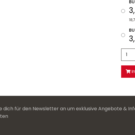
BU
3
18,
BU
3
I
 dich für den Newsletter an um exklusive Angebote & Inf
lten