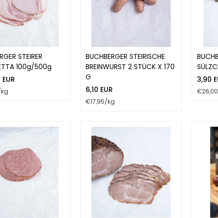
RGER STEIRER
BUCHBERGER STEIRISCHE
BUCHB
TTA 100g/500g
BREINWURST 2 STÜCK X 170
SÜLZC
G
0 EUR
3,90 
6,10 EUR
/kg
€26,00
€17,95/kg