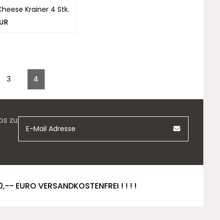
 Cheese Krainer 4 Stk.
EUR
3
4
os zu
0,-- EURO VERSANDKOSTENFREI ! ! ! !