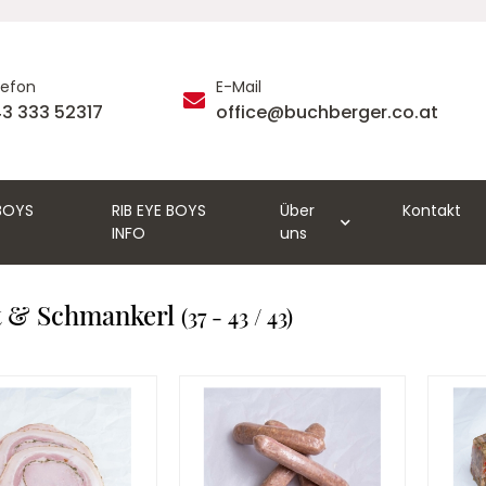
lefon
E-Mail
3 333 52317
office@buchberger.co.at
 BOYS
RIB EYE BOYS
Über
Kontakt
INFO
uns
 & Schmankerl
(37 - 43 / 43)