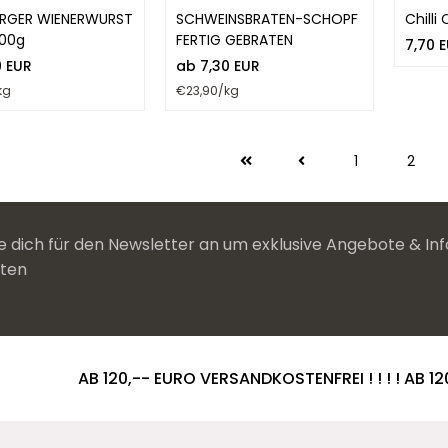
RGER WIENERWURST
SCHWEINSBRATEN-SCHOPF
Chilli
000g
FERTIG GEBRATEN
7,70 
9 EUR
ab 7,30 EUR
kg
€23,90/kg
1
2
 dich für den Newsletter an um exklusive Angebote & Inf
lten
AB 120,-- EURO VERSANDKOSTENFREI ! ! ! ! AB 12