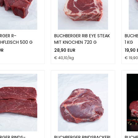
RGER R-
BUCHBERGER RIB EYE STEAK
BUCHB
HFLEISCH 500 G
MIT KNOCHEN 720 G
1 KG
UR
28,90 EUR
19,90
€ 40,10/kg
€ 19,9
RGER RINDS-
BUCHBERGER RINDSBACKERL
BUCHB