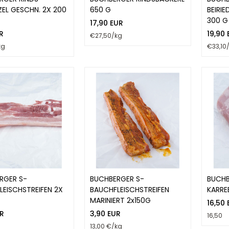
EL GESCHN. 2X 200
650 G
BEIRI
300 G
17,90 EUR
R
19,90
€27,50/kg
kg
€33,10
RGER S-
BUCHBERGER S-
BUCHB
LEISCHSTREIFEN 2X
BAUCHFLEISCHSTREIFEN
KARRE
MARINIERT 2x150G
16,50
R
3,90 EUR
16,50
13,00 €/kg