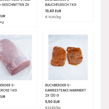
ED GESCHNITTEN 2X
BAUCHFLEISCH 1 KG
10,40 EUR
 EUR
€ 10,40/kg
/kg
ERGER S-
BUCHBERGER S-
EROSE 1 KG
KARREESTEAKS MARINIERT
2X 120 G
 EUR
5,50 EUR
€22,90/kg